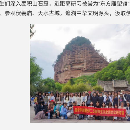
生们深入麦积山石窟，近距离研习被誉为“东方雕塑馆
。参观伏羲庙、天水古城，追溯中华文明源头，汲取