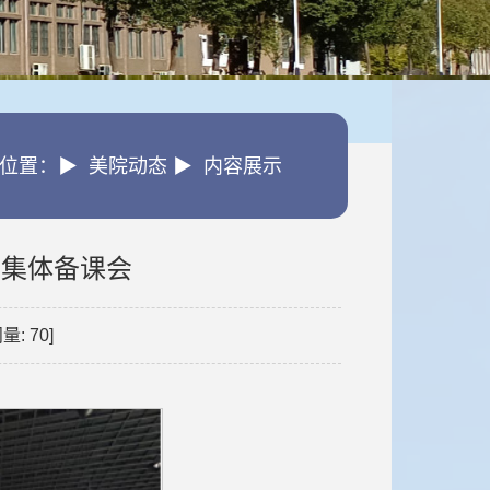
位置：▶ 美院动态 ▶ 内容展示
开集体备课会
问量:
70
]