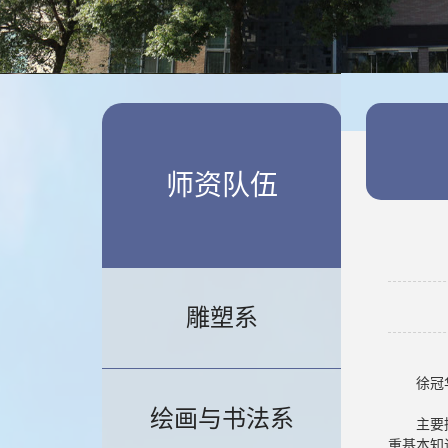
师资队伍
雕塑系
徐冠
绘画与书法系
主要
重基本知