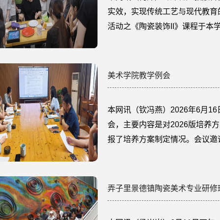
实效，实现传统工艺与现代教育
活动之《陶瓷装饰II》课程于
邀陶瓷领域中的三位产业精英—
朱、中国轻工业陶瓷研究所高级
瓷”主理人周亦，为24级首饰1、
美术学院教学例会
本网讯（钦冯燕）2026年6月1
会，主要内容是对2026版培养
报了培养方案制定情况。会议邀
责人就课程体系优化、实践教学
处同步梳理出共性问题清单，明
任编辑：温香平 审稿：李毅坚 
弄子里景德镇陶瓷美术专业研修