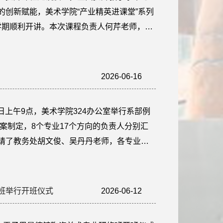
的创新赋能，美术学院“产业精英进课堂”系列
本学期顺利开讲。本次课程负责人何芹老师，特
—景德镇陶瓷集团国瓷红叶画院秘书长李金
工艺美术师余靖、景德镇市昌南新区“一茶一
2班的学生量身打造理论与实践深...
2026-06-16
22:21:04
6日上午9点，美术学院324办公室举行系部例
方案制定，8个专业17个方向的负责人分别汇
请了教务处胡文俊、吴丹丹老师，各专业负
比重提升及跨学科融合路径达成共识；教务
确方案二轮修订时间并提交学校审议。（责
温香平
班举行开班仪式
2026-06-12
11:24:49