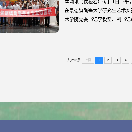
本网讯（侯崧岩）6月11日下
在景德镇陶瓷大学研究生艺术实
术学院党委书记李毅坚、副书记
展有限公司董事长朱鹏、总设计
设计师曹华孙详细介绍了本次研
了解未来的学习路径。随后，弄子
上页
1
2
3
4
共293条