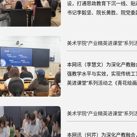
设，打通思政教育下沉一线、贴
书记李毅坚、院长黄胜、院党委
宗分批走进“一站式”学生社区
常生活。授课紧扣树立和践行正
色，将理论学习与美育育人相结合
本网讯（李慧文）为深化产教融
强教学水平与实效，实现传统工
英进课堂”系列活动之《青花绘
李慧文老师，特邀三位青花领域
江西省工艺美术大师胡梁军、陶瓷
绘9班学生量身打造了涵盖理论、
本网讯（何芹）为深化产教融合