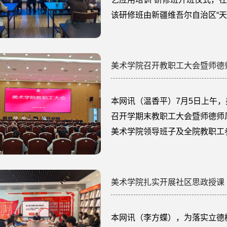
该研修班由新疆维吾尔自治区“
依市赵科鞅卓越教师工作室、克
依市王永盛中学美术名师工作室
依市美术学科卓越、骨干、青年教
美术学院召开教职工大会暨师德
本网讯（温香平）7月5日上午
召开学期末教职工大会暨师德师
美术学院领导班子及全院教职工
持。本次教职工大会上，李毅坚
镜，正心修身。他结合典型案例
为戒，严格遵守教学规范，认真
美术学院扎实开展社区思政授课
时，...
本网讯（李方蝶），为落实立德