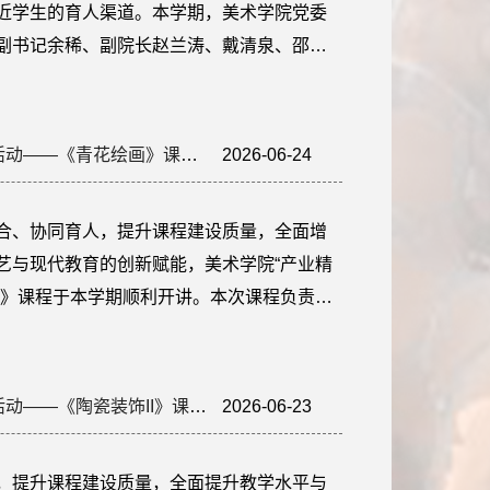
近学生的育人渠道。本学期，美术学院党委
副书记余稀、副院长赵兰涛、戴清泉、邵长
讲授思想政治理论课，推动思政教育走进学生日
确政绩观学习教育要求，融合美术专业特
。引导学生树立青年视角下的正确...
美术学院“产业精英进课堂”系列活动——《青花绘画》课程开讲
2026-06-24
15:08:28
合、协同育人，提升课程建设质量，全面增
艺与现代教育的创新赋能，美术学院“产业精
画》课程于本学期顺利开讲。本次课程负责人
产业精英——非遗物质文化传承人施民卿、
文创“明和堂”产品研发负责人胡颖，为24陶
技法与产业应用的全链条教学模块...
美术学院“产业精英进课堂”系列活动——《陶瓷装饰II》课程开讲
2026-06-23
17:23:11
，提升课程建设质量，全面提升教学水平与