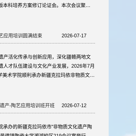
26版本科培养方案修订论证会。本次会议聚焦
业性、实践性与适配性，集中研讨方案修订
提质增效筑牢基础。为保障本次培养方案修
鲁迅美术学院林栋教授、四川美术学院孟福
艺应用培训圆满结束
2026-07-17
18:28:18
遗产活化传承与创新应用，深化疆赣两地文
人才队伍建设与文化产业发展，2026年7月
大学美术学院顺利承办新疆克拉玛依非物质文化
依托我院陶瓷学科专业优势与千年瓷都文化
操、研学观摩、文化体验、成果落地”的一体化
核心需求，圆满完成各项培训任务...
化遗产-陶艺应用培训班开班
2026-07-12
18:23:03
术学院承办的新疆克拉玛依市“非物质文化遗产陶
景德镇陶瓷大学湘湖校区219会议室举行。