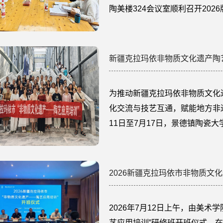
陶美楼324会议室顺利召开20
新版本科培养方案的科学性、专
优化细节，为学院本科教育教学
订工作的专业性与严谨性，特邀
新疆克拉玛依非物质文化遗产陶
伟...
为推动新疆克拉玛依非物质文化
化交流与技艺互通，赋能地方非遗
11日至7月17日，景德镇陶瓷
遗产陶艺应用培训班。本次培训
资源，采用“专家授课、技艺实
培训模式，聚焦非遗陶艺创新应用
2026新疆克拉玛依市非物质文
2026年7月12日上午，由美
艺应用培训”研修班开班仪式，在