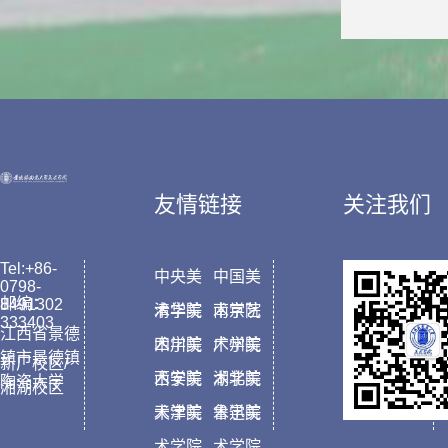
教授
友情链接
关注我们
高扬
Tel:+86-
中央美
中国美
0798-
邮编：
8491302
术学院
清华美
术学院
南京艺
333403
江西省景德
术学院
四川美
术学院
广州美
副教
镇市景德镇
新厂校区/
术学院
西安美
术学院
湖北美
陶瓷大学
湘湖校区
术学院
天津美
术学院
鲁迅美
周彤
术学院
术学院